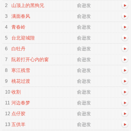
2
山顶上的黑狗兄
俞逊发
3
满面春风
俞逊发
4
青春岭
俞逊发
5
台北迎城隍
俞逊发
6
白牡丹
俞逊发
7
阮若打开心内的窗
俞逊发
8
寒江残雪
俞逊发
9
桃花过渡
俞逊发
10
收割
俞逊发
11
河边春梦
俞逊发
12
点仔胶
俞逊发
13
五供羊
俞逊发