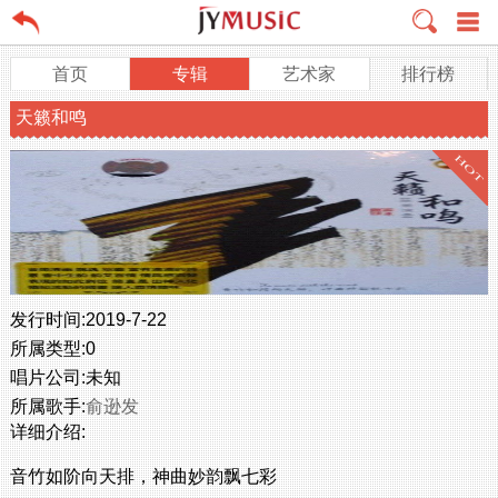
首页
专辑
艺术家
排行榜
天籁和鸣
发行时间:
2019-7-22
所属类型:
0
唱片公司:
未知
所属歌手:
俞逊发
详细介绍:
音竹如阶向天排，神曲妙韵飘七彩