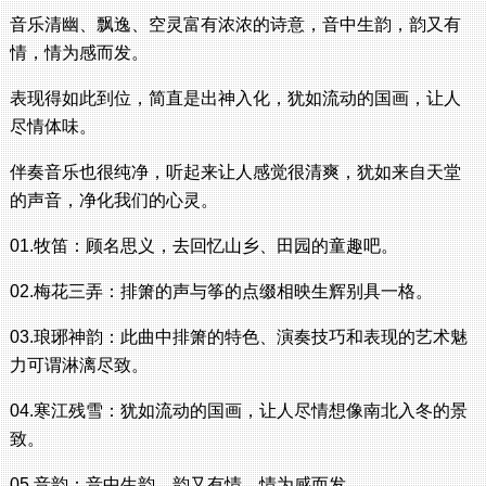
音乐清幽、飘逸、空灵富有浓浓的诗意，音中生韵，韵又有
情，情为感而发。
表现得如此到位，简直是出神入化，犹如流动的国画，让人
尽情体味。
伴奏音乐也很纯净，听起来让人感觉很清爽，犹如来自天堂
的声音，净化我们的心灵。
01.牧笛：顾名思义，去回忆山乡、田园的童趣吧。
02.梅花三弄：排箫的声与筝的点缀相映生辉别具一格。
03.琅琊神韵：此曲中排箫的特色、演奏技巧和表现的艺术魅
力可谓淋漓尽致。
04.寒江残雪：犹如流动的国画，让人尽情想像南北入冬的景
致。
05.音韵：音中生韵，韵又有情，情为感而发。