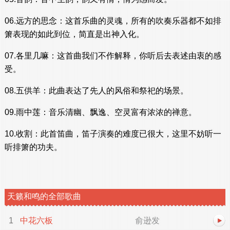
06.远方的思念：这首乐曲的灵魂，所有的吹奏乐器都不如排
箫表现的如此到位，简直是出神入化。
07.各里几嘛：这首曲我们不作解释，你听后去表述由衷的感
受。
08.五供羊：此曲表达了先人的风俗和祭祀的场景。
09.雨中莲：音乐清幽、飘逸、空灵富有浓浓的禅意。
10.收割：此首笛曲，笛子演奏的难度已很大，这里不妨听一
听排箫的功夫。
天籁和鸣的全部歌曲
1
中花六板
俞逊发