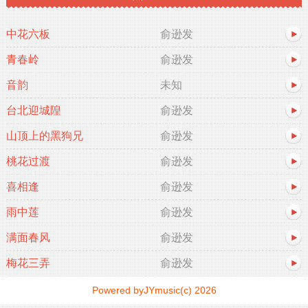
中花六板
俞逊发
青春岭
俞逊发
音韵
未知
台北迎城隍
俞逊发
山顶上的黑狗兄
俞逊发
桃花过渡
俞逊发
喜相逢
俞逊发
雨中莲
俞逊发
满面春风
俞逊发
梅花三弄
俞逊发
Powered byJYmusic(c) 2026