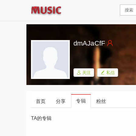
dmAJaCfF
关注
私信
专辑
首页
分享
粉丝
TA的专辑