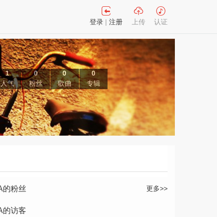
登录
|
注册
上传
认证
1
0
0
0
人气
粉丝
歌曲
专辑
A的粉丝
更多>>
A的访客